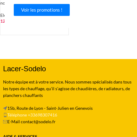
noir
Voir les promotions !
Electricité
,
Eclairage & source
127.60
€
AJOUTER AU PANIER
Lacer-Sodelo
Notre équipe est à votre service. Nous sommes spécialisés dans tous
les types de chauffage, qu'il s'agisse de chaudières, de radiateurs, de
planchers chauffants
15b, Route de Lyon - Saint-Julien en Genevois
Téléphone +33698307416
E-Mail contact@sodelo.fr
AIDE & SERVICES