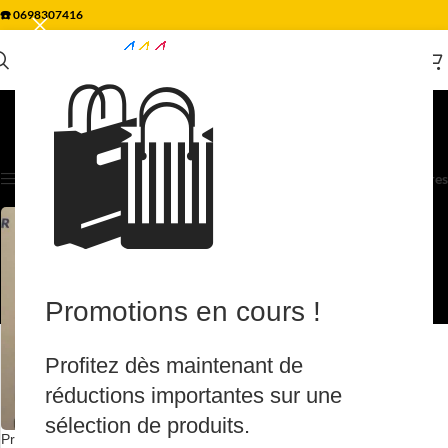
☎️
0698307416
🛍️
Electricité
Accueil
/
Electricité
Voici le seul résultat
Afficher les filtres
Filtres
Promotions en cours !
Profitez dès maintenant de
réductions importantes sur une
sélection de produits.
Projecteur extérieur led 30w IP65