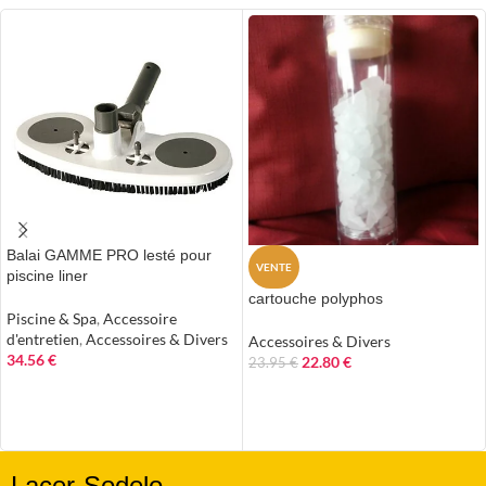
Balai GAMME PRO lesté pour
VENTE
piscine liner
cartouche polyphos
Piscine & Spa
,
Accessoire
d'entretien
,
Accessoires & Divers
Accessoires & Divers
34.56
€
22.80
€
23.95
€
AJOUTER AU PANIER
AJOUTER AU PANIER
Lacer-Sodelo