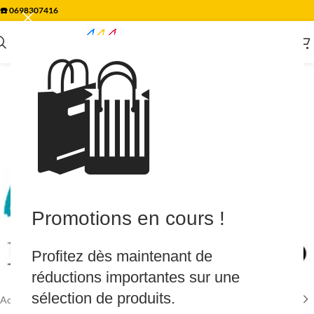
☎️
0698307416
🛍️
Promotions en cours !
Agrandir
Profitez dès maintenant de
réductions importantes sur une
sélection de produits.
Accueil
/
Piscine & Spa
/
PIECE A COLLER