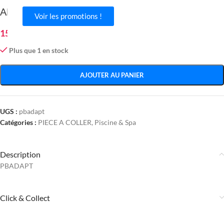
ADAPTATEUR 1 IN 1/2 MF -3397
Voir les promotions !
15.96
€
Plus que 1 en stock
AJOUTER AU PANIER
UGS :
pbadapt
Catégories :
PIECE A COLLER
,
Piscine & Spa
Description
PBADAPT
Click & Collect