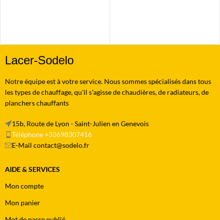
Lacer-Sodelo
Notre équipe est à votre service. Nous sommes spécialisés dans tous
les types de chauffage, qu'il s'agisse de chaudières, de radiateurs, de
planchers chauffants
15b, Route de Lyon - Saint-Julien en Genevois
Téléphone +33698307416
E-Mail contact@sodelo.fr
AIDE & SERVICES
Mon compte
Mon panier
Mot de passe oublié