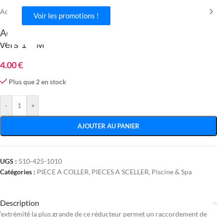
Accueil
/
Piscine & Spa
/
PIECE A COLLER
Voir les promotions !
Adaptateur 1″ M ou 3/4″ F vers 1″ M+ cannelé
vers 1¨¨ M
4.00
€
Plus que 2 en stock
-
+
AJOUTER AU PANIER
UGS :
510-425-1010
Catégories :
PIECE A COLLER
,
PIECES A SCELLER
,
Piscine & Spa
Description
‘extrémité la plus grande de ce réducteur permet un raccordement de