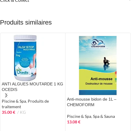
Produits similaires
ANTI ALGUES MOUTARDE 1 KG
OCEDIS
Anti-mousse bidon de 1L –
Piscine & Spa
,
Produits de
CHEMOFORM
traitement
35.00
€
KG
Piscine & Spa
,
Spa & Sauna
AJOUTER AU PANIER
13.08
€
AJOUTER AU PANIER