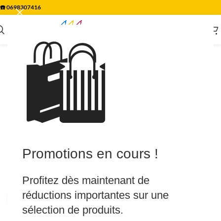
☎️
0698307416
🛍️
Promotions en cours !
Profitez dès maintenant de
réductions importantes sur une
Agrandir
sélection de produits.