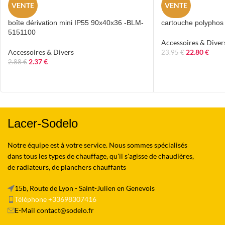
VENTE
VENTE
boîte dérivation mini IP55 90x40x36 -BLM-
cartouche polyphos
5151100
Accessoires & Diver
Accessoires & Divers
22.80
€
23.95
€
2.37
€
2.88
€
Lacer-Sodelo
Notre équipe est à votre service. Nous sommes spécialisés
dans tous les types de chauffage, qu'il s'agisse de chaudières,
de radiateurs, de planchers chauffants
15b, Route de Lyon - Saint-Julien en Genevois
Téléphone +33698307416
E-Mail contact@sodelo.fr