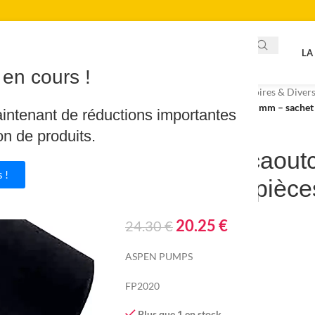
LA
en cours !
Accueil
/
Piscine & Spa
/
Accessoires & Diver
Adaptateur caoutchouc 16-25 mm – sachet 
aintenant de réductions importantes
on de produits.
Adaptateur caout
 !
sachet de 3 pièce
20.25
€
24.30
€
ASPEN PUMPS
FP2020
Plus que 1 en stock