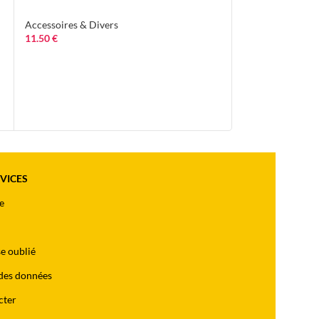
Accessoires & Divers
Accessoires & Di
11.50
€
16.20
€
RVICES
e
e oublié
des données
cter