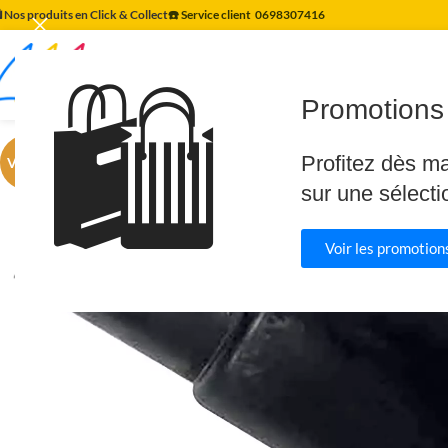
️ Nos produits en Click & Collect
☎️ Service client
0698307416
🛍️
Promotions 
Profitez dès m
VENTE
sur une sélecti
Voir les promotions