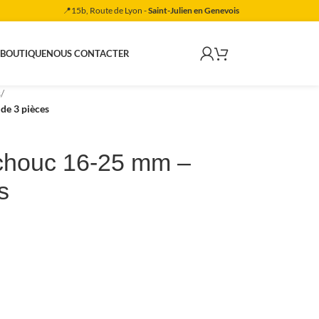
📍15b, Route de Lyon -
Saint-Julien en Genevois
 BOUTIQUE
NOUS CONTACTER
s
/
de 3 pièces
chouc 16-25 mm –
s