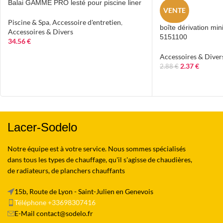
Balai GAMME PRO lesté pour piscine liner
VENTE
Piscine & Spa
,
Accessoire d'entretien
,
boîte dérivation mi
Accessoires & Divers
5151100
34.56
€
Accessoires & Diver
2.37
€
2.88
€
Lacer-Sodelo
Notre équipe est à votre service. Nous sommes spécialisés
dans tous les types de chauffage, qu'il s'agisse de chaudières,
de radiateurs, de planchers chauffants
15b, Route de Lyon - Saint-Julien en Genevois
Téléphone +33698307416
E-Mail contact@sodelo.fr