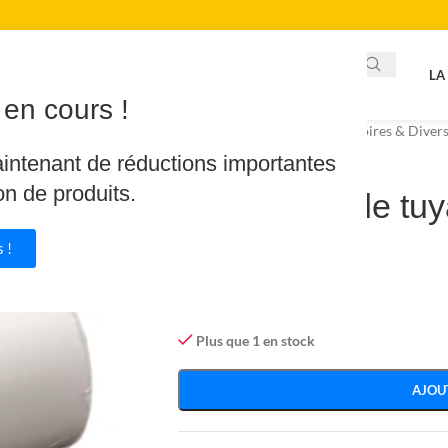
LA
en cours !
Accueil
/
Piscine & Spa
/
Accessoires & Diver
aintenant de réductions importantes
on de produits.
Adaptateur de tuy
Fairlocks
 !
23.65
€
26.28
€
Plus que 1 en stock
AJOU