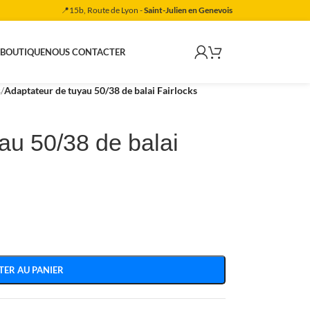
📍15b, Route de Lyon -
Saint-Julien en Genevois
 BOUTIQUE
NOUS CONTACTER
s
/
Adaptateur de tuyau 50/38 de balai Fairlocks
au 50/38 de balai
TER AU PANIER