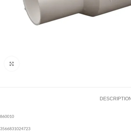
Agrandir
DESCRIPTIO
860010
3566831024723