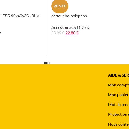
VENTE
ni IP55 90x40x36 -BLM-
cartouche polyphos
Accessoires & Divers
s
22.80
€
23.95
€
AIDE & SE
Mon compt
Mon panier
Mot de pass
Protection 
Nous conta