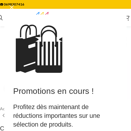
☎️
0698307416
🛍️
Agrandir
Promotions en cours !
Profitez dès maintenant de
Accueil
/
Plomberie
/
Tube & raccord
/
RACCORD CUIVRE A SOUDER
réductions importantes sur une
sélection de produits.
Chapeau de gendarme – Femelle-femelle –