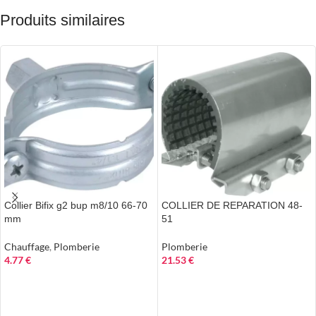
Produits similaires
Collier Bifix g2 bup m8/10 66-70
COLLIER DE REPARATION 48-
mm
51
Chauffage
,
Plomberie
Plomberie
4.77
€
21.53
€
AJOUTER AU PANIER
AJOUTER AU PANIER