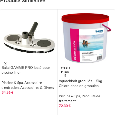
Produits similaires
Balai GAMME PRO lesté pour
EN RU
PTUR
piscine liner
E
Aquachlorit granulés – 5kg –
Piscine & Spa
,
Accessoire
Chlore choc en granulés
d'entretien
,
Accessoires & Divers
34.56
€
Piscine & Spa
,
Produits de
AJOUTER AU PANIER
traitement
72.30
€
LIRE LA SUITE