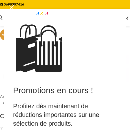
☎️
0698307416
🛍️
VENTE
Agrandir
Promotions en cours !
Accueil
/
Plomberie
/
Tube & raccord
/
RACCORD CUIVRE A SOUDER
Profitez dès maintenant de
réductions importantes sur une
COUDE F_F45D 41CU 40
sélection de produits.
5.09
€
7.27
€