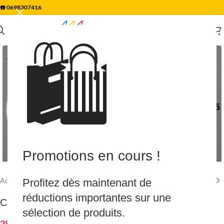
☎️
0698307416
🛍️
Agrandir
Promotions en cours !
Accueil
/
Piscine & Spa
/
Accessoires & Divers
Profitez dès maintenant de
réductions importantes sur une
Couvercle + joint / Boîtier BC84, blanc les 2
sélection de produits.
28.20
€