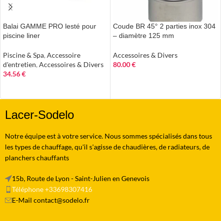
Balai GAMME PRO lesté pour
Coude BR 45° 2 parties inox 304
piscine liner
– diamètre 125 mm
Piscine & Spa
,
Accessoire
Accessoires & Divers
d'entretien
,
Accessoires & Divers
80.00
€
34.56
€
AJOUTER AU PANIER
AJOUTER AU PANIER
Lacer-Sodelo
Notre équipe est à votre service. Nous sommes spécialisés dans tous
les types de chauffage, qu'il s'agisse de chaudières, de radiateurs, de
planchers chauffants
15b, Route de Lyon - Saint-Julien en Genevois
Téléphone +33698307416
E-Mail contact@sodelo.fr