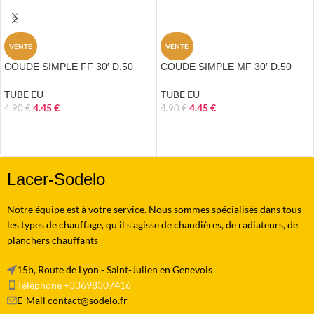
VENTE
VENTE
COUDE SIMPLE FF 30′ D.50
COUDE SIMPLE MF 30′ D.50
TUBE EU
TUBE EU
4.45
€
4.45
€
4.90
€
4.90
€
AJOUTER AU PANIER
AJOUTER AU PANIER
Lacer-Sodelo
Notre équipe est à votre service. Nous sommes spécialisés dans tous
les types de chauffage, qu'il s'agisse de chaudières, de radiateurs, de
planchers chauffants
15b, Route de Lyon - Saint-Julien en Genevois
Téléphone +33698307416
E-Mail contact@sodelo.fr