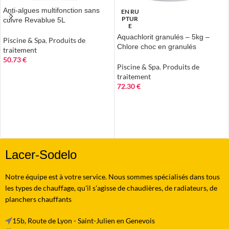
Anti-algues multifonction sans
EN RU
PTUR
cuivre Revablue 5L
E
Aquachlorit granulés – 5kg –
Piscine & Spa
,
Produits de
Chlore choc en granulés
traitement
50.73
€
Piscine & Spa
,
Produits de
AJOUTER AU PANIER
traitement
72.30
€
LIRE LA SUITE
Lacer-Sodelo
Notre équipe est à votre service. Nous sommes spécialisés dans tous
les types de chauffage, qu'il s'agisse de chaudières, de radiateurs, de
planchers chauffants
15b, Route de Lyon - Saint-Julien en Genevois