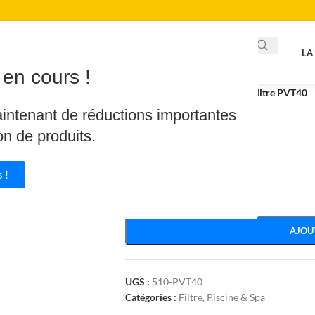
LA
en cours !
Accueil
/
Piscine & Spa
/
Filtre
/
Filtre PVT40
aintenant de réductions importantes
Filtre PVT40
on de produits.
59.00
€
 !
Plus que 1 en stock
AJOU
UGS :
510-PVT40
Catégories :
Filtre
,
Piscine & Spa