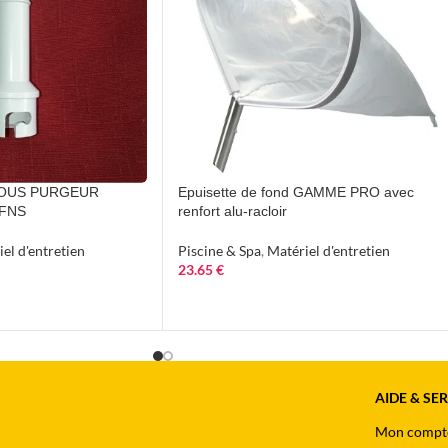
OUS PURGEUR
Epuisette de fond GAMME PRO avec
 FNS
renfort alu-racloir
el d'entretien
Piscine & Spa
,
Matériel d'entretien
23.65
€
AIDE & SE
Mon compt