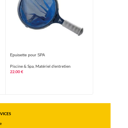
Epuisette pour SPA
PH minus granulé
CHEMOFORM
Piscine & Spa
,
Matériel d'entretien
22.00
€
Piscine & Spa
,
Pr
10.00
€
RVICES
e