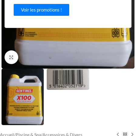
Voir les promotions !
Agrandir
Accueil
/
Piscine & Spa
/
Accessoires & Divers