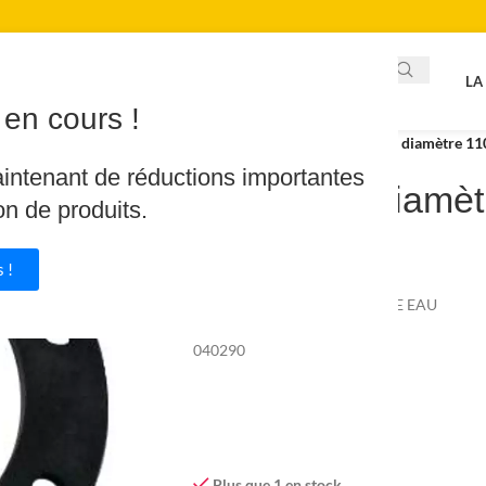
LA
en cours !
Accueil
/
Plomberie
/
Joint bride diamètre 1
aintenant de réductions importantes
Joint bride diamè
on de produits.
10.97
€
 !
THERMOR PACIFIC CHAUFFE EAU
040290
Plus que 1 en stock