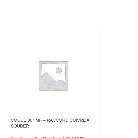
COUDE 90° MF – RACCORD CUIVRE A
COURBE GRAND
SOUDER
RACCORD CUIV