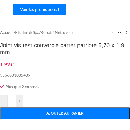
Voir les promotions !
Agrandir
Accueil
/
Piscine & Spa
/
Robot / Nettoyeur
Joint vis test couvercle carter patriote 5,70 x 1,9
mm
1.92
€
3566831035439
Plus que 2 en stock
-
+
AJOUTER AU PANIER