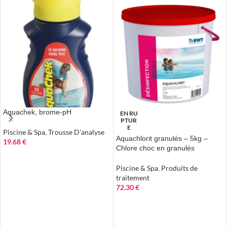
Aquachek, brome-pH
EN RU
PTUR
E
Piscine & Spa
,
Trousse D'analyse
Aquachlorit granulés – 5kg –
19.68
€
Chlore choc en granulés
AJOUTER AU PANIER
Piscine & Spa
,
Produits de
traitement
72.30
€
LIRE LA SUITE