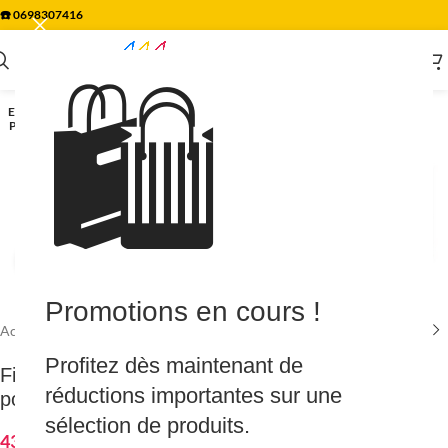
☎️
0698307416
🛍️
EN RU
PTUR
E
Agrandir
Promotions en cours !
Accueil
/
Piscine & Spa
/
Pompe de filtration
Profitez dès maintenant de
Filtre KOMPAK REVA 3 – 6M3/HEURE (avec
réductions importantes sur une
pompe)
sélection de produits.
438.69
€