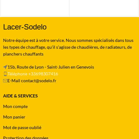
AJOUTER AU PANIER
AJOUTER AU PANIER
Lacer-Sodelo
Notre équipe est à votre service. Nous sommes spécialisés dans tous
les types de chauffage, qu'il s'agisse de chaudières, de radiateurs, de
planchers chauffants
15b, Route de Lyon - Saint-Julien en Genevois
Téléphone +33698307416
E-Mail contact@sodelo.fr
AIDE & SERVICES
Mon compte
Mon panier
Mot de passe oublié
Protection des données