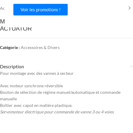
Accueil
/
Piscine & Spa
/
Accessoires & Divers
Voir les promotions !
MOTEUR DE VANNE 230 V -SQK34.00
ACTUATOR
Catégorie :
Accessoires & Divers
Description
Pour montage avec des vannes à secteur
Avec moteur synchrone réversible
Bouton de sélection de régime manuel/automatique et commande
manuelle
Boîtier avec capot en matière plastique.
Servomoteur électrique pour commande de vanne 3 ou 4 voies