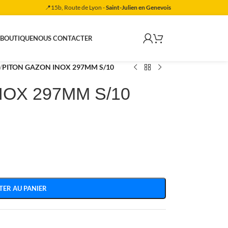
📍15b, Route de Lyon -
Saint-Julien en Genevois
 BOUTIQUE
NOUS CONTACTER
/
PITON GAZON INOX 297MM S/10
NOX 297MM S/10
TER AU PANIER