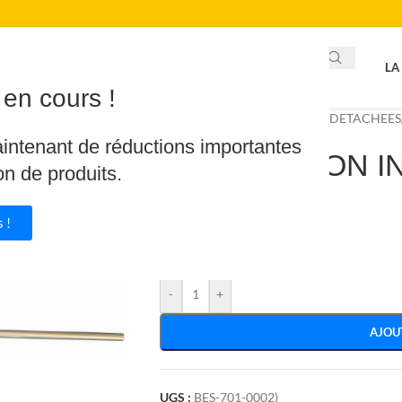
LA
en cours !
Accueil
/
Piscine & Spa
/
PIECES DETACHEES
aintenant de réductions importantes
PITON GAZON I
on de produits.
3.22
€
 !
En stock
-
+
AJOU
UGS :
BES-701-0002)