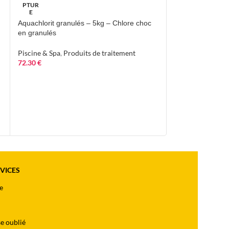
PTUR
renfort alu
E
Aquachlorit granulés – 5kg – Chlore choc
Piscine & Spa
,
Mat
en granulés
21.25
€
Piscine & Spa
,
Produits de traitement
72.30
€
RVICES
e
e oublié