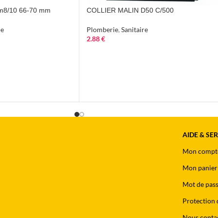
p m8/10 66-70 mm
COLLIER MALIN D50 C/500
ie
Plomberie
,
Sanitaire
2.88
€
AIDE & SE
Mon compt
Mon panier
Mot de pass
Protection 
Nous conta