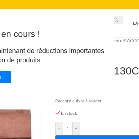
LA
en cours !
Accueil
/
Plomberie
/
Tube & raccord
/
RACCO
TE REDUIT 130CU 18X14X12
aintenant de réductions importantes
on de produits.
TE REDUIT 130
 !
6.66
€
9.52
€
Raccord cuivre à souder
En stock
-
+