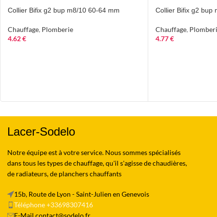
Collier Bifix g2 bup m8/10 60-64 mm
Collier Bifix g2 bu
Chauffage
,
Plomberie
Chauffage
,
Plomber
4.62
€
4.77
€
Lacer-Sodelo
Notre équipe est à votre service. Nous sommes spécialisés
dans tous les types de chauffage, qu'il s'agisse de chaudières,
de radiateurs, de planchers chauffants
15b, Route de Lyon - Saint-Julien en Genevois
Téléphone +33698307416
E-Mail contact@sodelo.fr