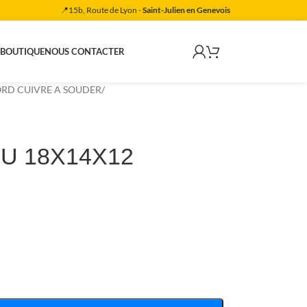
📍15b, Route de Lyon -
Saint-Julien en Genevois
 BOUTIQUE
NOUS CONTACTER
RD CUIVRE A SOUDER
/
CU 18X14X12