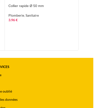
COUDE 90° FF 
Collier rapide Ø 50 mm
SOUDER
Plomberie
,
Sanitaire
Plomberie
,
DEST
3.96
€
CUIVRE A SOUD
RVICES
e
e oublié
des données
cter