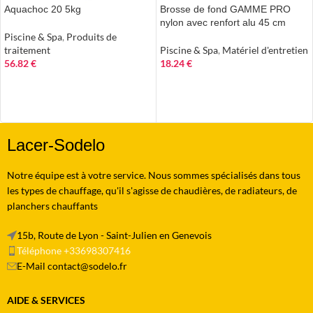
Aquachoc 20 5kg
Brosse de fond GAMME PRO
nylon avec renfort alu 45 cm
Piscine & Spa
,
Produits de
traitement
Piscine & Spa
,
Matériel d'entretien
56.82
€
18.24
€
AJOUTER AU PANIER
AJOUTER AU PANIER
Lacer-Sodelo
Notre équipe est à votre service. Nous sommes spécialisés dans tous
les types de chauffage, qu'il s'agisse de chaudières, de radiateurs, de
planchers chauffants
15b, Route de Lyon - Saint-Julien en Genevois
Téléphone +33698307416
E-Mail contact@sodelo.fr
AIDE & SERVICES