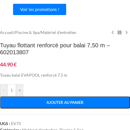
Voir les promotions !
Agrandir
Accueil
/
Piscine & Spa
/
Matériel d'entretien
Tuyau flottant renforcé pour balai 7,50 m –
602013807
44.90
€
Tuyau balai EVAPOOL renforcé 7.5 m
-
+
AJOUTER AU PANIER
UGS :
EV75
Catégories :
Matériel d'entretien
,
Piscine & Spa