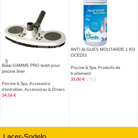
ANTI ALGUES MOUTARDE 1 KG
OCEDIS
Balai GAMME PRO lesté pour
Piscine & Spa
,
Produits de
piscine liner
traitement
35.00
€
KG
Piscine & Spa
,
Accessoire
AJOUTER AU PANIER
d'entretien
,
Accessoires & Divers
34.56
€
AJOUTER AU PANIER
Lacer-Sodelo