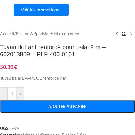
Voir les promotions !
Agrandir
Accueil
/
Piscine & Spa
/
Matériel d'entretien
Tuyau flottant renforcé pour balai 9 m –
602013809 – PLF-400-0101
50.20
€
Tuyau balai EVAPOOL renforcé 9 m
-
+
AJOUTER AU PANIER
UGS :
EV9
Catégories :
Matériel d'entretien
,
Piscine & Spa