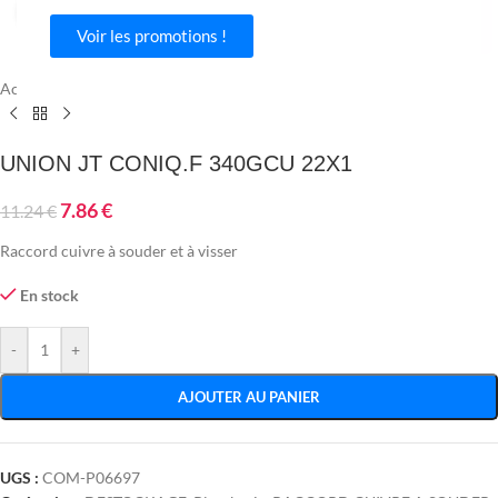
Agrandir
Voir les promotions !
Accueil
/
Plomberie
/
Tube & raccord
/
RACCORD CUIVRE A SOUDER
UNION JT CONIQ.F 340GCU 22X1
7.86
€
11.24
€
Raccord cuivre à souder et à visser
En stock
-
+
AJOUTER AU PANIER
UGS :
COM-P06697