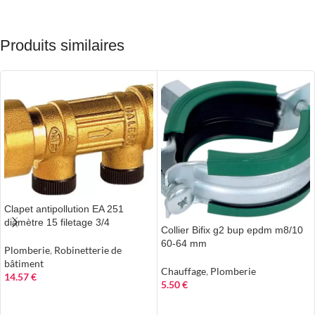
Produits similaires
Clapet antipollution EA 251
diamètre 15 filetage 3/4
Collier Bifix g2 bup epdm m8/10
60-64 mm
Plomberie
,
Robinetterie de
bâtiment
Chauffage
,
Plomberie
14.57
€
5.50
€
AJOUTER AU PANIER
AJOUTER AU PANIER