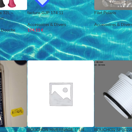
a 32L –
facture GJP 174.11
Filet Polaris
rt
Accessoires & Divers
Accessoires & Diver
Douche
174.11
€
BOUCHON HIVERNAGE 1″1/4
BOUCHON SP1022