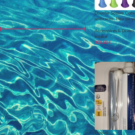
Douche Solaire Cobr
PRIX
anthracite, bleu ou ve
Accessoires & Divers
,
solaire
309.60
€
Prix :
0 €
—
970 €
FILTRER
Produit