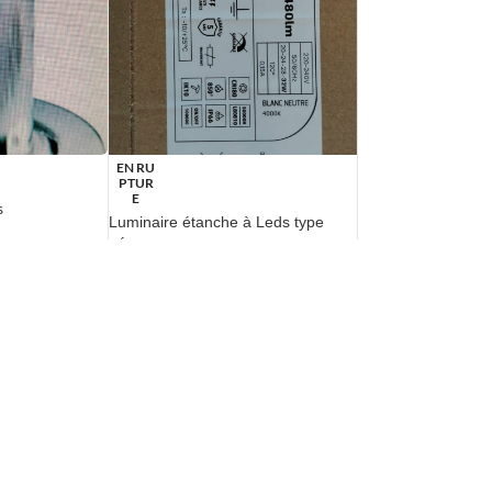
EN RU
PTUR
E
s
Luminaire étanche à Leds type
néon
Accessoires & Divers
48.75
€