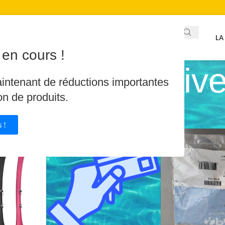
LA
en cours !
ssoires & Dive
aintenant de réductions importantes
on de produits.
/
Accessoires & Divers
/
Page 2
 !