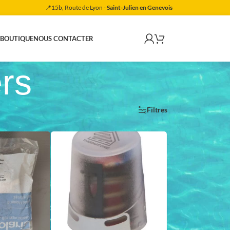
📍15b, Route de Lyon -
Saint-Julien en Genevois
 BOUTIQUE
NOUS CONTACTER
rs
Filtres