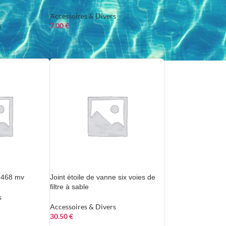
Accessoires & Divers
s
7.00
€
468 mv
Joint étoile de vanne six voies de
filtre à sable
s
Accessoires & Divers
30.50
€