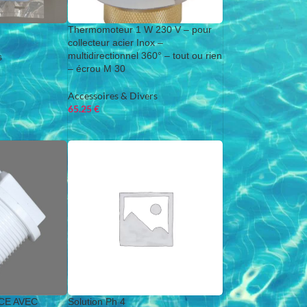
Thermomoteur 1 W 230 V – pour
collecteur acier Inox –
multidirectionnel 360° – tout ou rien
s
– écrou M 30
Accessoires & Divers
65.25
€
CE AVEC
Solution Ph 4