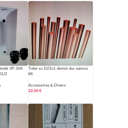
ximité 3P 20A
Tube cu D22x1 demis dur samco
01/2
Ml
s
Accessoires & Divers
22.50
€