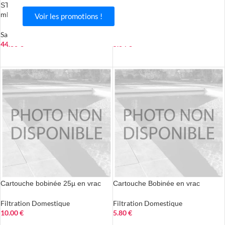
STERICLEAN adoucisseur 2 x 125
25/30M
mL
Voir les promotions !
Traitement eau potable
,
Filtration
Sanitaire
,
Traitement eau potable
Domestique
44.80
€
5.04
€
AJOUTER AU PANIER
AJOUTER AU PANIER
Cartouche bobinée 25µ en vrac
Cartouche Bobinée en vrac
Filtration Domestique
Filtration Domestique
10.00
€
5.80
€