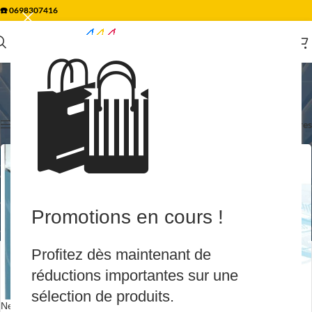
☎️
0698307416
🛍️
Traitement eau potable
Accueil
/
Sanitaire
/
Traitement eau potable
7 résultats affichés
Afficher les filtres
Filtres
Promotions en cours !
Profitez dès maintenant de
réductions importantes sur une
sélection de produits.
Nettoyeur de résines
Cartouche 100% microfibres