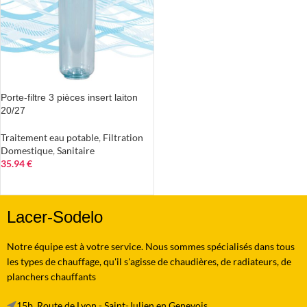
Porte-filtre 3 pièces insert laiton
20/27
Traitement eau potable
,
Filtration
Domestique
,
Sanitaire
35.94
€
AJOUTER AU PANIER
Lacer-Sodelo
Notre équipe est à votre service. Nous sommes spécialisés dans tous
les types de chauffage, qu'il s'agisse de chaudières, de radiateurs, de
planchers chauffants
15b, Route de Lyon - Saint-Julien en Genevois