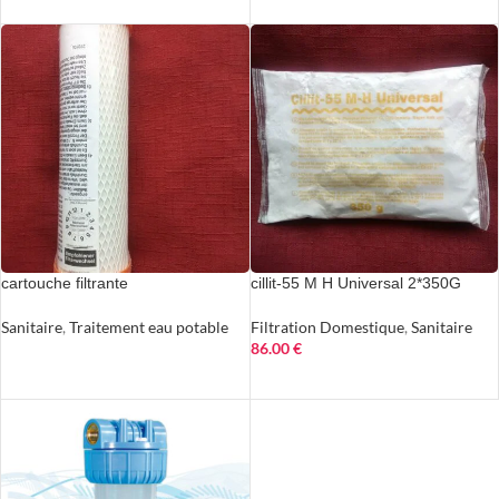
AJOUTER AU PANIER
AJOUTER AU PANIER
cartouche filtrante
cillit-55 M H Universal 2*350G
Sanitaire
,
Traitement eau potable
Filtration Domestique
,
Sanitaire
86.00
€
LIRE LA SUITE
AJOUTER AU PANIER