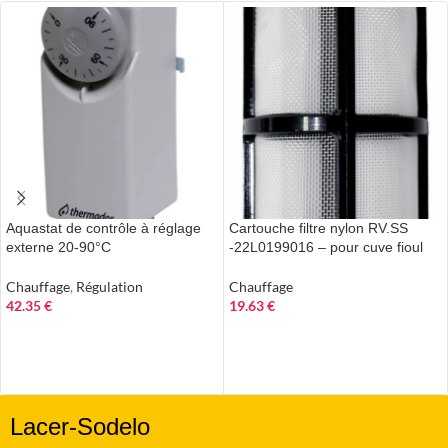
Aquastat de contrôle à réglage
Cartouche filtre nylon RV.SS
externe 20-90°C
-22L0199016 – pour cuve fioul
Chauffage
,
Régulation
Chauffage
42.35
€
19.63
€
AJOUTER AU PANIER
AJOUTER AU PANIER
Lacer-Sodelo