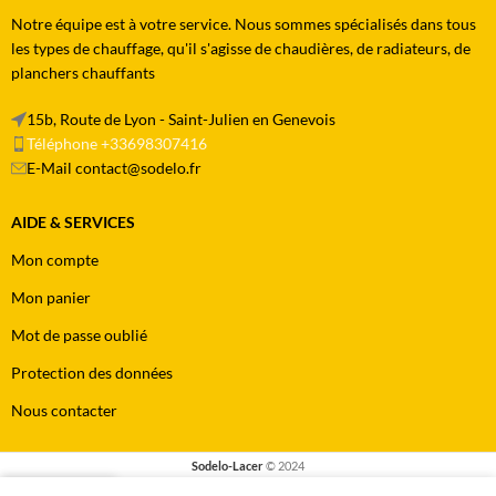
Notre équipe est à votre service. Nous sommes spécialisés dans tous
les types de chauffage, qu'il s'agisse de chaudières, de radiateurs, de
planchers chauffants
15b, Route de Lyon - Saint-Julien en Genevois
Téléphone +33698307416
E-Mail contact@sodelo.fr
AIDE & SERVICES
Mon compte
Mon panier
Mot de passe oublié
Protection des données
Nous contacter
Sodelo-Lacer
© 2024