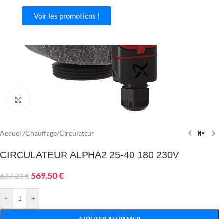
Voir les promotions !
Agrandir
Accueil
/
Chauffage
/
Circulateur
CIRCULATEUR ALPHA2 25-40 180 230V
569.50
€
637.20
€
-
+