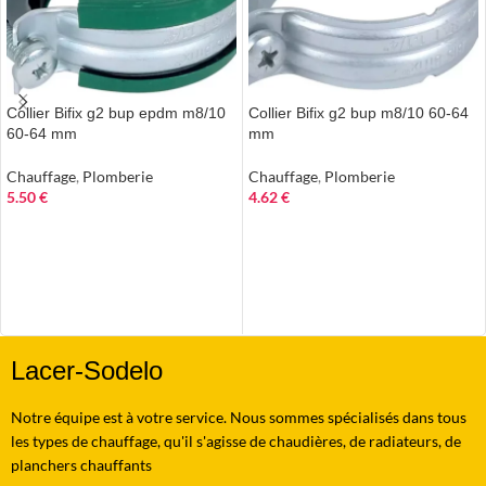
Collier Bifix g2 bup epdm m8/10
Collier Bifix g2 bup m8/10 60-64
60-64 mm
mm
Chauffage
,
Plomberie
Chauffage
,
Plomberie
5.50
€
4.62
€
AJOUTER AU PANIER
AJOUTER AU PANIER
Lacer-Sodelo
Notre équipe est à votre service. Nous sommes spécialisés dans tous
les types de chauffage, qu'il s'agisse de chaudières, de radiateurs, de
planchers chauffants