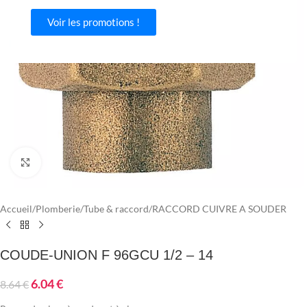
Voir les promotions !
Agrandir
Accueil
/
Plomberie
/
Tube & raccord
/
RACCORD CUIVRE A SOUDER
COUDE-UNION F 96GCU 1/2 – 14
6.04
€
8.64
€