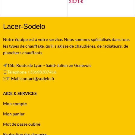
23.71
€
LIRE LA SUITE
Lacer-Sodelo
Notre équipe est à votre service. Nous sommes spécialisés dans tous
les types de chauffage, qu'il s'agisse de chaudières, de radiateurs, de
planchers chauffants
15b, Route de Lyon - Saint-Julien en Genevois
Téléphone +33698307416
E-Mail contact@sodelo.fr
AIDE & SERVICES
Mon compte
Mon panier
Mot de passe oublié
Protection des données