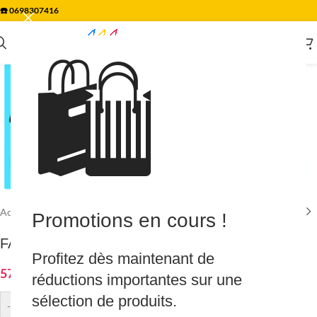
☎️
0698307416
🛍️
Agrandir
Accueil
/
Piscine & Spa
/
Accessoires & Divers
Promotions en cours !
FACTURE DUE ML
Profitez dès maintenant de
57.00
€
réductions importantes sur une
sélection de produits.
-
+