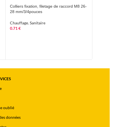
Colliers fixation, filetage de raccord M8 26-
VENTE
28 mm/3/4pouces
FRITE (L UNITE)
Chauffage
,
Sanitaire
0.71
€
Piscine & Spa
,
Ac
Promotions
16.00
€
19.00
€
RVICES
e
e oublié
des données
cter