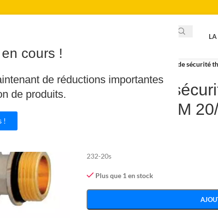
LA
en cours !
Accueil
/
Promotions
/
Limiteur de sécurité
aintenant de réductions importantes
Limiteur de sécur
on de produits.
réglable MMM 20
 !
151.42
€
166.56
€
232-20s
Plus que 1 en stock
AJOU