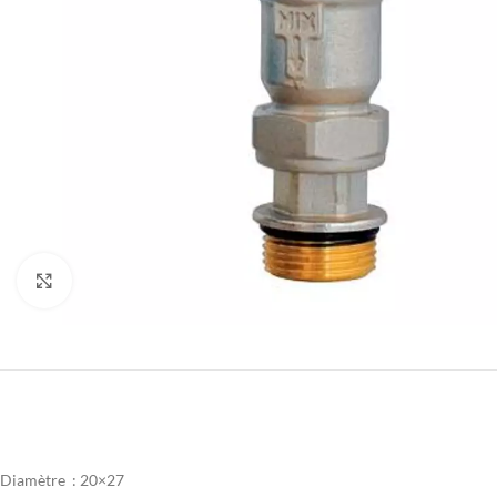
Agrandir
Diamètre :
20×27