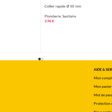
Collier rapide Ø 50 mm
Plomberie
,
Sanitaire
3.96
€
AIDE & SE
Mon compt
Mon panier
Mot de pass
Protection 
Nous conta