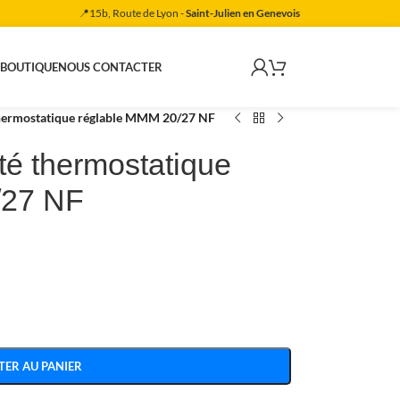
📍15b, Route de Lyon -
Saint-Julien en Genevois
 BOUTIQUE
NOUS CONTACTER
 thermostatique réglable MMM 20/27 NF
ité thermostatique
/27 NF
TER AU PANIER