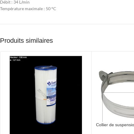
Débit :
34 L/min
Température maximale :
50 °C
Produits similaires
Collier de suspensi