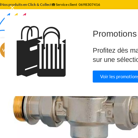
️ Nos produits en Click & Collect
☎️ Service client
0698307416
🛍️
Promotions 
Profitez dès m
VENTE
sur une sélecti
Voir les promotions