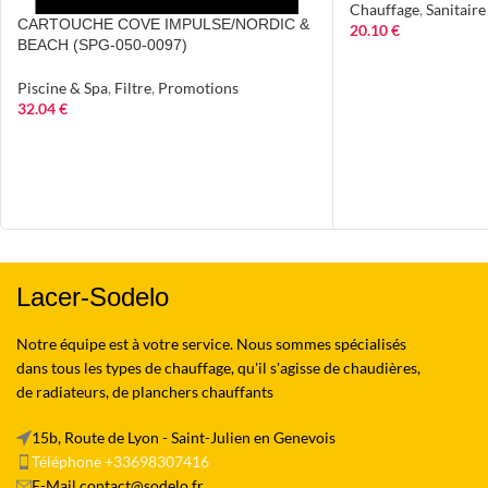
Chauffage
,
Sanitaire
CARTOUCHE COVE IMPULSE/NORDIC &
20.10
€
BEACH (SPG-050-0097)
Piscine & Spa
,
Filtre
,
Promotions
32.04
€
Lacer-Sodelo
Notre équipe est à votre service. Nous sommes spécialisés
dans tous les types de chauffage, qu'il s'agisse de chaudières,
de radiateurs, de planchers chauffants
15b, Route de Lyon - Saint-Julien en Genevois
Téléphone +33698307416
E-Mail contact@sodelo.fr