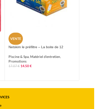
Recharge orthoto
VENTE
Piscine & Spa
,
Tr
Netskim le préfiltre – La boite de 12
3.00
€
Piscine & Spa
,
Matériel d'entretien
,
Promotions
14.50
€
17.07
€
RVICES
e