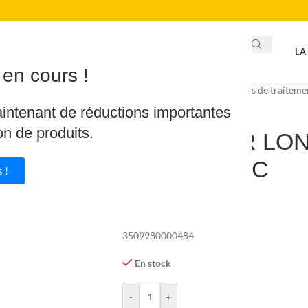
LA
en cours !
Accueil
/
Piscine & Spa
/
Produits de traiteme
aintenant de réductions importantes
on de produits.
REVA-KLOR LON
90,71% ATCC
 !
91.02
€
3509980000484
En stock
-
+