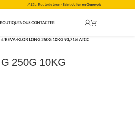
📍15b, Route de Lyon -
Saint-Julien en Genevois
 BOUTIQUE
NOUS CONTACTER
nt
/
REVA-KLOR LONG 250G 10KG 90,71% ATCC
G 250G 10KG