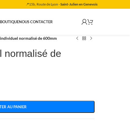
📍15b, Route de Lyon -
Saint-Julien en Genevois
 BOUTIQUE
NOUS CONTACTER
individuel normalisé de 600mm
l normalisé de
TER AU PANIER