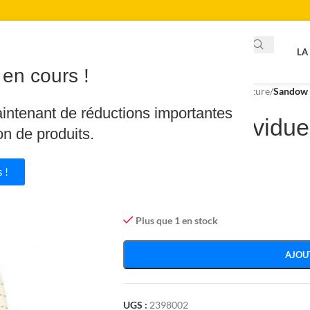
LA
en cours !
Accueil
/
Piscine & Spa
/
Couverture
/
Sandow 
aintenant de réductions importantes
Sandow individue
on de produits.
600mm
 !
4.11
€
Plus que 1 en stock
AJOU
UGS :
2398002