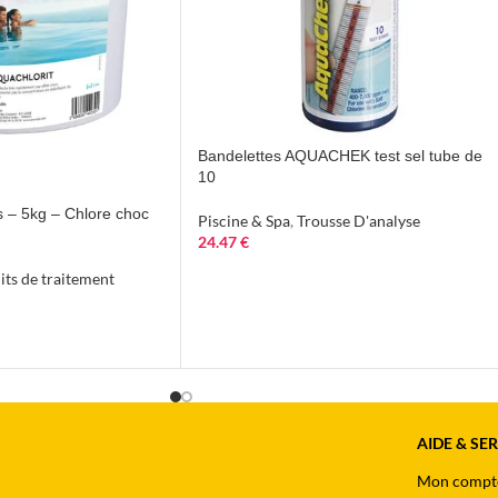
Bandelettes AQUACHEK test sel tube de
10
s – 5kg – Chlore choc
Piscine & Spa
,
Trousse D'analyse
24.47
€
its de traitement
AIDE & SE
Mon compt