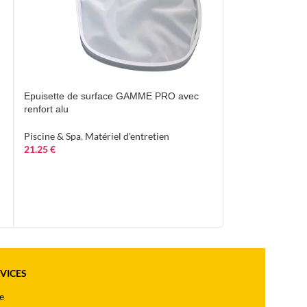
Epuisette de surface GAMME PRO avec
VENTE
renfort alu
Netskim le préfil
Piscine & Spa
,
Matériel d'entretien
21.25
€
Piscine & Spa
,
Mat
Promotions
14.50
€
17.07
€
RVICES
e