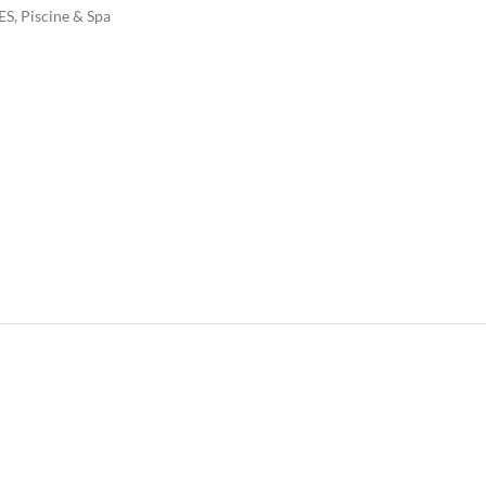
ES
,
Piscine & Spa