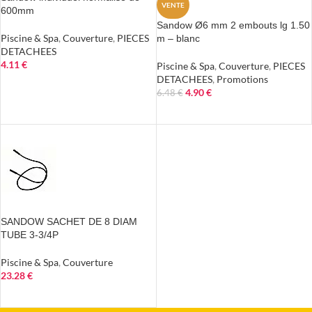
VENTE
600mm
Sandow Ø6 mm 2 embouts lg 1.50
Piscine & Spa
,
Couverture
,
PIECES
m – blanc
DETACHEES
4.11
€
Piscine & Spa
,
Couverture
,
PIECES
DETACHEES
,
Promotions
AJOUTER AU PANIER
4.90
€
6.48
€
AJOUTER AU PANIER
SANDOW SACHET DE 8 DIAM
TUBE 3-3/4P
Piscine & Spa
,
Couverture
23.28
€
AJOUTER AU PANIER