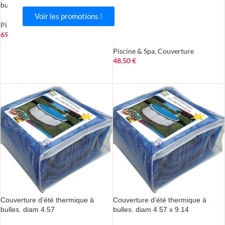
PTUR
bulles. diam 3.65 x 7.31
E
Voir les promotions !
Couverture d’été thermique à
Piscine & Spa
,
Couverture
bulles. diam 4.57
69.50
€
AJOUTER AU PANIER
Piscine & Spa
,
Couverture
48.50
€
LIRE LA SUITE
Couverture d’été thermique à
Couverture d’été thermique à
bulles. diam 4.57
bulles. diam 4.57 x 9.14