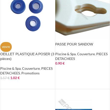
PASSE POUR SANDOW
VENTE
Piscine & Spa
,
Couverture
,
PIECES
OEILLET PLASTIQUE A POSER (3
DETACHEES
pièces)
0.90
€
Piscine & Spa
,
Couverture
,
PIECES
AJOUTER AU PANIER
DETACHEES
,
Promotions
1.02
€
1.57
€
AJOUTER AU PANIER