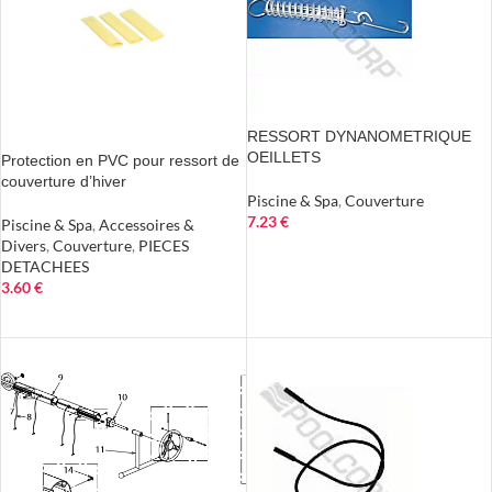
RESSORT DYNANOMETRIQUE
OEILLETS
Protection en PVC pour ressort de
couverture d’hiver
Piscine & Spa
,
Couverture
7.23
€
Piscine & Spa
,
Accessoires &
Divers
,
Couverture
,
PIECES
AJOUTER AU PANIER
DETACHEES
3.60
€
AJOUTER AU PANIER