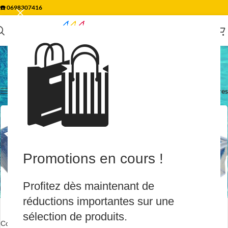
☎️
0698307416
🛍️
Couverture
Accueil
/
Piscine & Spa
/
Couverture
17 résultats affichés
Afficher les filtres
Filtres
Promotions en cours !
Profitez dès maintenant de
réductions importantes sur une
sélection de produits.
Couverture d’été thermique à
EN RU