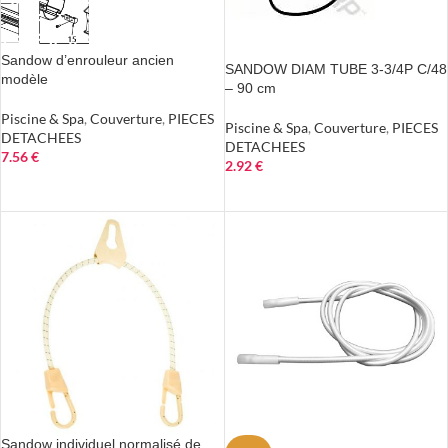
Sandow d’enrouleur ancien
SANDOW DIAM TUBE 3-3/4P C/48
modèle
– 90 cm
Piscine & Spa
,
Couverture
,
PIECES
Piscine & Spa
,
Couverture
,
PIECES
DETACHEES
DETACHEES
7.56
€
2.92
€
AJOUTER AU PANIER
AJOUTER AU PANIER
Sandow individuel normalisé de