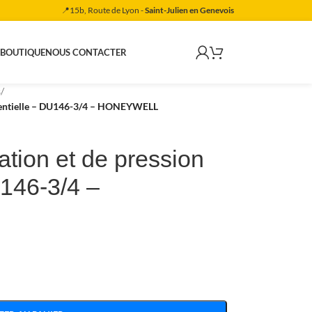
📍15b, Route de Lyon -
Saint-Julien en Genevois
 BOUTIQUE
NOUS CONTACTER
s
/
férentielle – DU146-3/4 – HONEYWELL
tion et de pression
U146-3/4 –