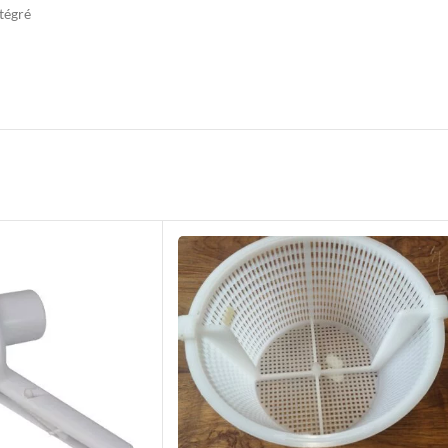
ntégré