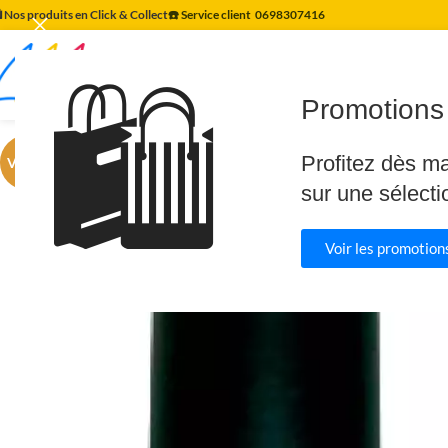
️ Nos produits en Click & Collect
☎️ Service client
0698307416
🛍️
Promotions 
Profitez dès m
VENTE
sur une sélecti
Voir les promotions