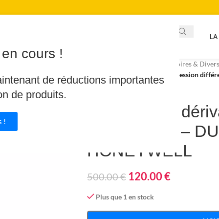
LA
en cours !
Accueil
/
Piscine & Spa
/
Accessoires & Diver
Soupape de dérivation et de pression dif
aintenant de réductions importantes
on de produits.
Soupape de dériva
 !
différentielle – D
HONEYWELL
120.00
€
500.00
€
Plus que 1 en stock