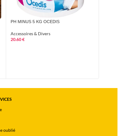
PH MINUS 5 KG OCEDIS
PH plus granulés
CHEMOFORM
Accessoires & Divers
20.60
€
Accessoires & Di
11.40
€
RVICES
e
e oublié