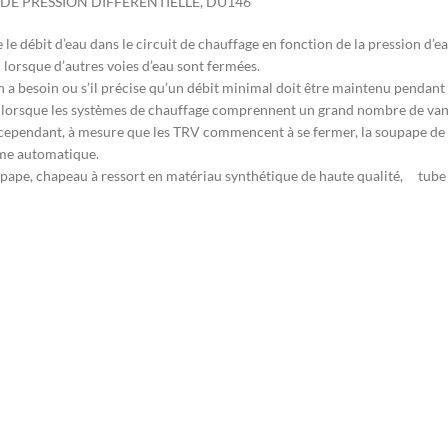
DE PRESSION DIFFÉRENTIELLE, DU146
e débit d’eau dans le circuit de chauffage en fonction de la pression d’eau
 lorsque d’autres voies d’eau sont fermées.
 en a besoin ou s’il précise qu’un débit minimal doit être maintenu pendant
 lorsque les systèmes de chauffage comprennent un grand nombre de vann
, cependant, à mesure que les TRV commencent à se fermer, la soupape d
tème automatique.
soupape, chapeau à ressort en matériau synthétique de haute qualité, tube