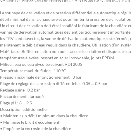
VANNE DE PRESSION DIFFÉRENTIELLE À BYPASS AVEC INDICATEUR 
La soupape de dérivation et de pression différentielle automatique régule l
débit minimal dans la chaudière et pour limiter la pression de circulation
Un circuit de dérivation doit être installé si le fabricant de la chaudière
vannes de dérivation automatiques devient particulièrement importante
les TRV sont ouvertes, la vanne de dérivation automatique reste fermée
maintenant le débit d’eau requis dans la chaudière. Utilisation d’un sys
Matériaux : Boîtier en laiton non poli, raccords en laiton et disque de 
températures élevées, ressort en acier inoxydable, joints EPDM
Milieu : eau ou eau glycolée suivant VDI 2035
Température maxi. du fluide : 110 °C
Pression maximale de fonctionnement : 3 bar
Plage de réglage de la pression différentielle : 0.05 … 0.5 bar
Réglage usine : 0.2 bar
Raccordement : taraudé
Plage pH : 8 … 9.5
Description additionnelle :
• Maintenir un débit minimum dans la chaudière
• Minimise le bruit d’écoulement
• Empêche la corrosion de la chaudière