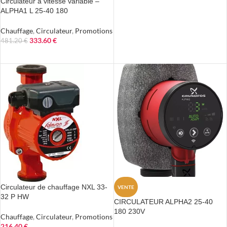
Circulateur à vitesse variable –
AJOUTER AU PANIER
ALPHA1 L 25-40 180
Chauffage
,
Circulateur
,
Promotions
333.60
€
481.20
€
AJOUTER AU PANIER
Circulateur de chauffage NXL 33-
VENTE
32 P HW
CIRCULATEUR ALPHA2 25-40
180 230V
Chauffage
,
Circulateur
,
Promotions
216.40
€