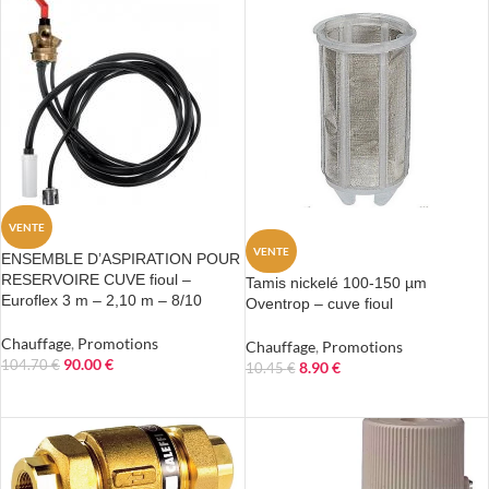
VENTE
VENTE
ENSEMBLE D’ASPIRATION POUR
RESERVOIRE CUVE fioul –
Tamis nickelé 100-150 µm
Euroflex 3 m – 2,10 m – 8/10
Oventrop – cuve fioul
Chauffage
,
Promotions
Chauffage
,
Promotions
90.00
€
104.70
€
8.90
€
10.45
€
AJOUTER AU PANIER
AJOUTER AU PANIER