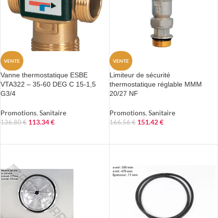
VENTE
VENTE
Vanne thermostatique ESBE
Limiteur de sécurité
VTA322 – 35-60 DEG C 15-1,5
thermostatique réglable MMM
G3/4
20/27 NF
Promotions
,
Sanitaire
Promotions
,
Sanitaire
113.34
€
151.42
€
136.80
€
166.56
€
AJOUTER AU PANIER
AJOUTER AU PANIER