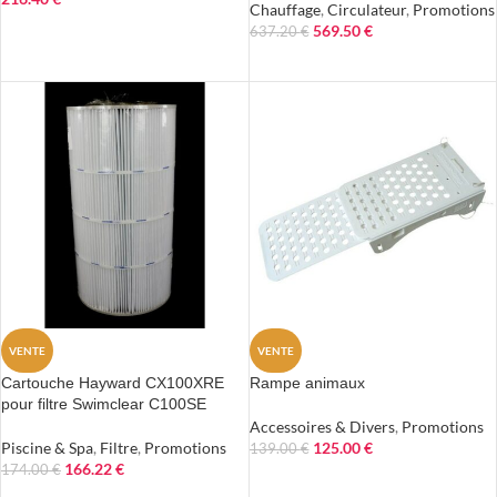
Chauffage
,
Circulateur
,
Promotions
AJOUTER AU PANIER
569.50
€
637.20
€
AJOUTER AU PANIER
VENTE
VENTE
Cartouche Hayward CX100XRE
Rampe animaux
pour filtre Swimclear C100SE
Accessoires & Divers
,
Promotions
Piscine & Spa
,
Filtre
,
Promotions
125.00
€
139.00
€
166.22
€
174.00
€
AJOUTER AU PANIER