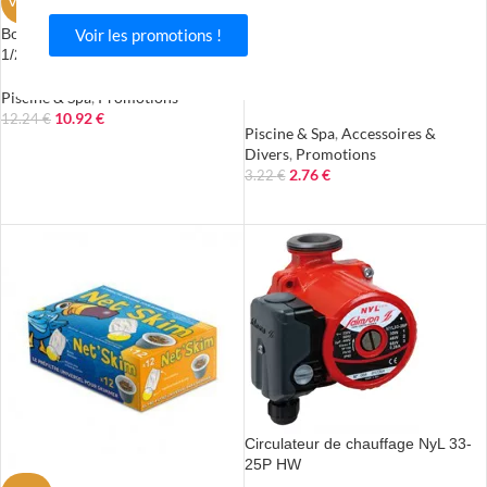
VENTE
VENTE
Bouchon d’hivernage + joint 1 »
Voir les promotions !
EN RU
PTUR
1/2 pour refoulement HAYWARD
E
PANIER SKIMMER HORS SOL
Piscine & Spa
,
Promotions
10.92
€
12.24
€
Piscine & Spa
,
Accessoires &
AJOUTER AU PANIER
Divers
,
Promotions
2.76
€
3.22
€
LIRE LA SUITE
Circulateur de chauffage NyL 33-
25P HW