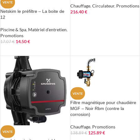
VENTE
Chauffage
,
Circulateur
,
Promotions
Netskim le préfiltre – La boite de
216.40
€
12
AJOUTER AU PANIER
Piscine & Spa
,
Matériel d'entretien
,
Promotions
14.50
€
17.07
€
AJOUTER AU PANIER
VENTE
Filtre magnétique pour chaudière
MGF – Noir Rbm (contre la
corrosion)
Chauffage
,
Promotions
VENTE
125.89
€
138.89
€