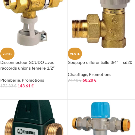
VENTE
VENTE
Disconnecteur SCUDO avec
Soupape différentielle 3/4″ – sd20
raccords unions femelle 1/2″
Chauffage
,
Promotions
Plomberie
,
Promotions
68.28
€
74.40
€
143.61
€
172.33
€
AJOUTER AU PANIER
AJOUTER AU PANIER