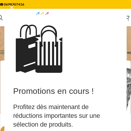
☎️
0698307416
🛍️
Promotions
Accueil
/
Promotions
/
Page 2
Affichage de 19–36 sur 100 résultats
Afficher les filtres
Filtres
Promotions en cours !
Profitez dès maintenant de
réductions importantes sur une
sélection de produits.