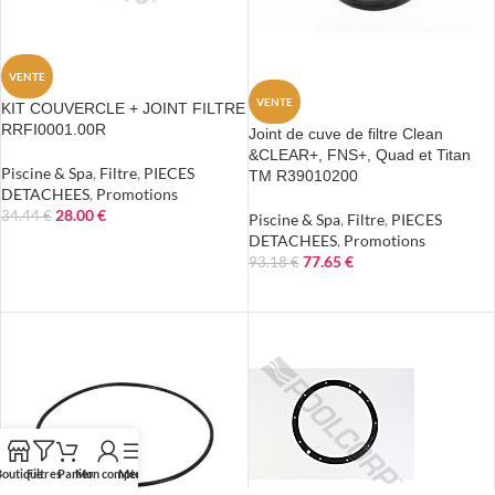
VENTE
VENTE
KIT COUVERCLE + JOINT FILTRE
RRFI0001.00R
Joint de cuve de filtre Clean
&CLEAR+, FNS+, Quad et Titan
Piscine & Spa
,
Filtre
,
PIECES
TM R39010200
DETACHEES
,
Promotions
28.00
€
34.44
€
Piscine & Spa
,
Filtre
,
PIECES
DETACHEES
,
Promotions
AJOUTER AU PANIER
77.65
€
93.18
€
AJOUTER AU PANIER
outique
Filtres
Panier
Mon compte
Menu